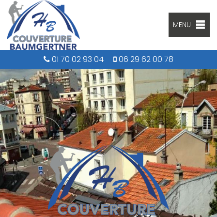
MENU
01 70 02 93 04
06 29 62 00 78